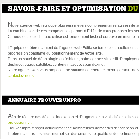
SAVOIR-FAIRE ET OPTIMISATION
DU
N
otre agence web regroupe plusieurs métiers complémentaires au sein de son 
La combinaison de ces compétences permet à Edifia de vous proposer les servi
Chaque outil et technique utilisé est longuement testé et éprouvé en interne, av
L'équipe de référencement de l'agence web Edifia se forme continuellement a
progression constante du
positionnement de votre site
.
Dans un souci de déontologie et d'éthique, notre agence s'interdit d'employer
dupliqué, pages satellites, contenu masqué, spamdexing...
Notre agence web vous propose une solution de référencement "garanti", ne vou
contactez-nous !
ANNUAIRE TROUVERUNPRO
A
fin de réduire nos délais d'indexation et d'augmenter la visibilité des sites
professionnel.
Trouverunpro.fr reçoit actuellement de nombreuses demandes d'inscription et 
Il référence ainsi les sites Internet sur des critères de qualité et de pertinenc