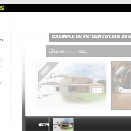
S
EXEMPLE DE PRÉSENTATION AV
os
D
escription du produit...
t
e
,
e