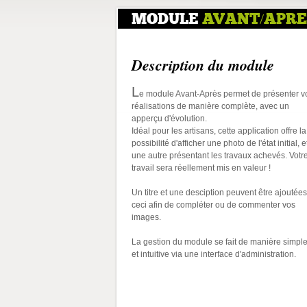
MODULE
AVANT/APRE
Description du module
L
e module Avant-Après permet de présenter v
réalisations de manière complète, avec un
apperçu d'évolution.
Idéal pour les artisans, cette application offre la
possibilité d'afficher une photo de l'état initial, e
une autre présentant les travaux achevés. Votr
travail sera réellement mis en valeur !
Un titre et une desciption peuvent être ajoutées
ceci afin de compléter ou de commenter vos
images.
La gestion du module se fait de manière simpl
et intuitive via une interface d'administration.